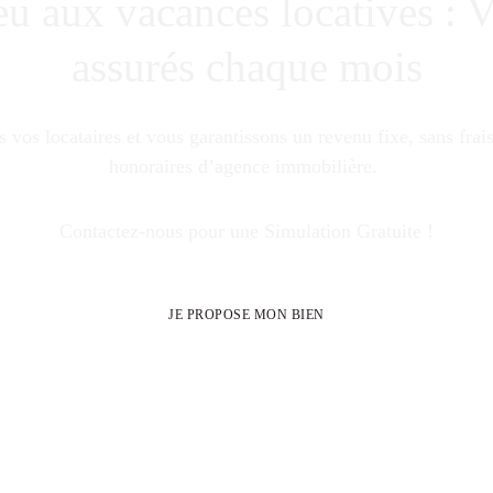
eu aux vacances locatives : V
assurés chaque mois
vos locataires et vous garantissons un revenu fixe, sans frais
honoraires d’agence immobilière. 
Contactez-nous pour une Simulation Gratuite !
JE PROPOSE MON BIEN