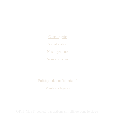
Liens Rapides
Conciergerie
Sous-location
Nos logements
Nous contacter
Mentions légales
Politique de confidentialité
Mentions légales
Opti'nest Conciergerie 
OPTI’NEST, société par actions simplifiée dont le siège 